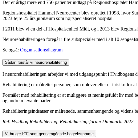
Der er årligt mere end 750 patienter indlagt på Regionshospitalet H
Regionshospitalet Hammel Neurocenter blev oprettet i 1998, hvor Sun
2023 fejre 25-års jubilæum som højtspecialiseret hospital.
I 2011 blev vi en del af Hospitalsenhed Midt, og i 2013 blev Regionsh
Neurorehabiliteringen foregår i fire subspecialer med i alt 10 sengeafsn
Se også:
Organisationsdiagram
Sådan forstår vi neurorehabilitering
I neurorehabiliteringen arbejder vi med udgangspunkt i Hvidbogens def
Rehabilitering er målrettet personer, som oplever eller er i risiko for
Formålet med rehabilitering er at muliggøre et meningsfuldt liv med be
og andre relevante parter.
Rehabiliteringsindsatser er målrettede, sammenhængende og videns bas
Ref. Hvidbog Rehabilitering, Rehabiliteringsforum Danmark. 2022
Vi bruger ICF som gennemgående begrebsramme