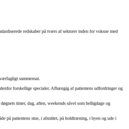
tandardiserede redskaber på tværs af sektorer inden for voksne med
tværfagligt sammensat.
ndenfor forskellige specialer. Afhængig af patientens udfordringer og
lle døgnets timer, dag, aften, weekends såvel som helligdage og
på patientens stue, i afsnittet, på holdtræning, i byen og ude i