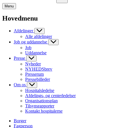
Menu
Hovedmenu
Afdelinger
Alle afdelinger
Job og uddannelse
Job
Uddannelse
Presse
Nyheder
NYHEDSbrev
Presserum
Pressebilleder
Om os
Hospitalsledelse
Afdelings- og centerledelser
Organisationsplan
Tilsynsrapporter
Kontakt hospitalerne
Borger
Fagperson