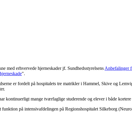
ne med erhvervede hjerneskader jf. Sundhedsstyrelsens
Anbefalinger f
 hjerneskade
".
erne er fordelt på hospitalets tre matrikler i Hammel, Skive og Lemvig. D
er.
har kontinuerligt mange tværfaglige studerende og elever i både kortere
 funktion på intensivafdelingen på Regionshospitalet Silkeborg (NeuroIn