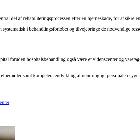
tral del af rehabiliteringsprocessen efter en hjerneskade, for at sikre en
em systematisk i behandlingsforløbet og tilvejebringe de nødvendige re
ital foruden hospitalsbehandling også være et videnscenter og varetag
jælpemidler samt kompetenceudvikling af neurofagligt personale i syg
enter