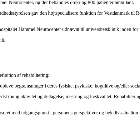
ammel Neurocenter, og der behandles omkring 800 patienter ambulant.
dhedsstyrelsen gav den højtspecialisere funktion for Vestdanmark til 
ospitalet Hammel Neurocenter udnævnt til universitetsklinik inden for 
it.
inition af rehabilitering:
 at opleve begrænsninger i deres fysiske, psykiske, kognitive og/eller so
dst mulig aktivitet og deltagelse, mestring og livskvalitet. Rehabiliter
eret med udgangspunkt i personens perspektiver og hele livssituation.