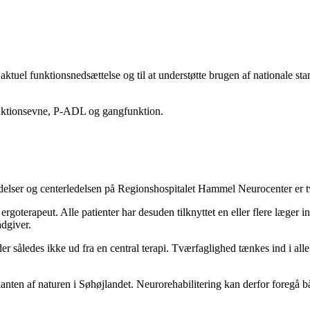
aktuel funktionsnedsættelse og til at understøtte brugen af nationale s
funktionsevne, P-ADL og gangfunktion.
edelser og centerledelsen på Regionshospitalet Hammel Neurocenter er 
rgoterapeut. Alle patienter har desuden tilknyttet en eller flere læger i
dgiver.
jder således ikke ud fra en central terapi. Tværfaglighed tænkes ind i a
n af naturen i Søhøjlandet. Neurorehabilitering kan derfor foregå både 