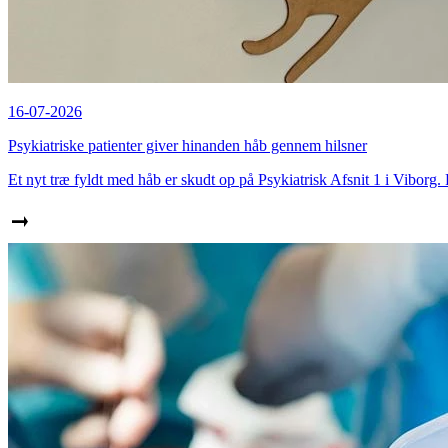
16-07-2026
Psykiatriske patienter giver hinanden håb gennem hilsner
Et nyt træ fyldt med håb er skudt op på Psykiatrisk Afsnit 1 i Viborg. 