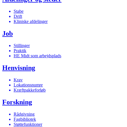
Stabe
Drift
Kliniske afdelinger
Job
Stillinger
Praktik
HE Midt som arbejdsplads
Henvisning
Krav
Lokationsnumre
Kræftpakkeforløb
Forskning
Rådgivning
Fagbibliotek
Støttefunktioner