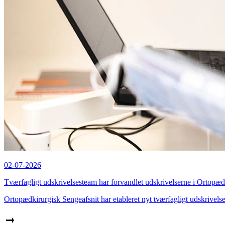
02-07-2026
Tværfagligt udskrivelsesteam har forvandlet udskrivelserne i Ortopæd
Ortopædkirurgisk Sengeafsnit har etableret nyt tværfagligt udskrivelses