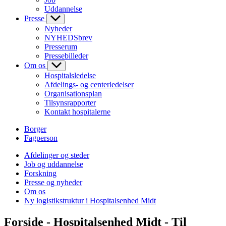
Uddannelse
Presse
Nyheder
NYHEDSbrev
Presserum
Pressebilleder
Om os
Hospitalsledelse
Afdelings- og centerledelser
Organisationsplan
Tilsynsrapporter
Kontakt hospitalerne
Borger
Fagperson
Afdelinger og steder
Job og uddannelse
Forskning
Presse og nyheder
Om os
Ny logistikstruktur i Hospitalsenhed Midt
Forside - Hospitalsenhed Midt - Til