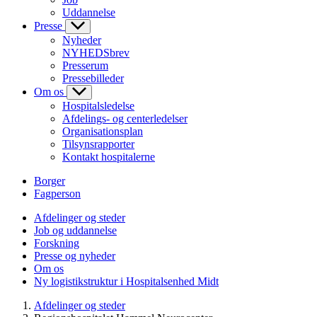
Uddannelse
Presse
Nyheder
NYHEDSbrev
Presserum
Pressebilleder
Om os
Hospitalsledelse
Afdelings- og centerledelser
Organisationsplan
Tilsynsrapporter
Kontakt hospitalerne
Borger
Fagperson
Afdelinger og steder
Job og uddannelse
Forskning
Presse og nyheder
Om os
Ny logistikstruktur i Hospitalsenhed Midt
Afdelinger og steder