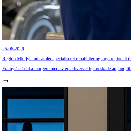
25-06-2026
Region Midtjylland samler specialiseret rehabilitering i nyt regionalt t
Fra nytår får bl.a. borgere med svær, erhvervet hjerneskade adgang til 