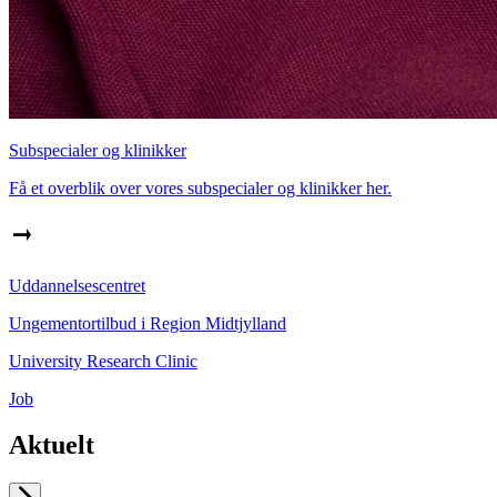
Subspecialer og klinikker
Få et overblik over vores subspecialer og klinikker her.
Uddannelsescentret
Ungementortilbud i Region Midtjylland
University Research Clinic
Job
Aktuelt