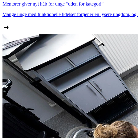
Mentorer giver nyt håb for unge “uden for kategori”
Mange unge med funktionelle lidelser fortjener en lysere ungdom, og d