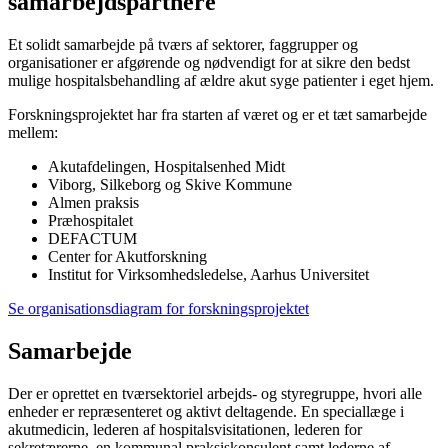
samarbejdspartnere
Et solidt samarbejde på tværs af sektorer, faggrupper og
organisationer er afgørende og nødvendigt for at sikre den bedst
mulige hospitalsbehandling af ældre akut syge patienter i eget hjem.
Forskningsprojektet har fra starten af været og er et tæt samarbejde
mellem:
Akutafdelingen, Hospitalsenhed Midt
Viborg, Silkeborg og Skive Kommune
Almen praksis
Præhospitalet
DEFACTUM
Center for Akutforskning
Institut for Virksomhedsledelse, Aarhus Universitet
Se organisationsdiagram for forskningsprojektet
Samarbejde
Der er oprettet en tværsektoriel arbejds- og styregruppe, hvori alle
enheder er repræsenteret og aktivt deltagende. En speciallæge i
akutmedicin, lederen af hospitalsvisitationen, lederen for
sekretærerne, en kommunal praksiskonsulent samt lederne af