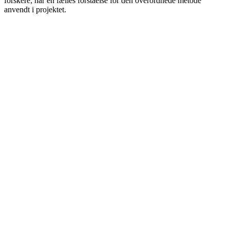
forskere, har en fælles forståelse for den overordnede metode
anvendt i projektet.