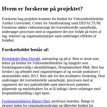
Hvem er forskerne på projektet?
Forskerne bag projektet kommer fra Institut for Virksomhedsledelse
Aarhus Universitet, Center for Akutforskning samt DEFACTUM.
Forskerne støtter vidensmæssigt det tværsektorielle samarbejde,
undersøger processen med at organisere det nye forløb på tværs af
fag, sektorer og organisationstyper samt undersøger effekten af
forløbet.
Forskerholdet består af:
Projektleder Iben Duvald
, antropolog og ph.d. Iben er ansat som
lektor på Institut for Virksomhedsledelse og fungerer som
forskningsansvarlig i akutafdelingen, Hospitalsenhed Midt. Iben har
forsket i og arbejdet med organiseringen af og sociale praksisser i
akutområdet siden 2013. Iben står for den kvalitative forskning. Hun
undersøger det tværsektorielle samarbejde, processen med at
organisere det nye patientforløb samt interviewer patienter,
pårørende og medarbejdere for at få indsigt i deres erfaringer med
hospitalsbehandling i eget hjem.
Forskningsrådgiver Børge Obel
, professor emeritus. Børge er
ekspert inden for organisationsdesign og tilknyttet Institut for