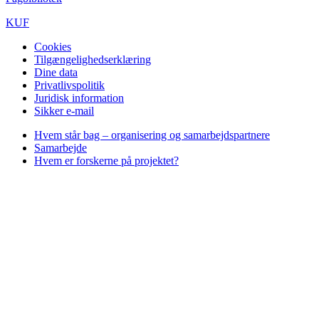
KUF
Cookies
Tilgængelighedserklæring
Dine data
Privatlivspolitik
Juridisk information
Sikker e-mail
Hvem står bag – organisering og samarbejdspartnere
Samarbejde
Hvem er forskerne på projektet?