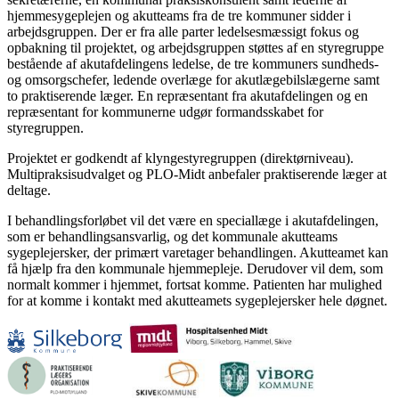
hjemmesygeplejen og akutteams fra de tre kommuner sidder i
arbejdsgruppen. Der er fra alle parter ledelsesmæssigt fokus og
opbakning til projektet, og arbejdsgruppen støttes af en styregruppe
bestående af akutafdelingens ledelse, de tre kommuners sundheds-
og omsorgschefer, ledende overlæge for akutlægebilslægerne samt
to praktiserende læger. En repræsentant fra akutafdelingen og en
repræsentant for kommunerne udgør formandsskabet for
styregruppen.
Projektet er godkendt af klyngestyregruppen (direktørniveau).
Multipraksisudvalget og PLO-Midt anbefaler praktiserende læger at
deltage.
I behandlingsforløbet vil det være en speciallæge i akutafdelingen,
som er behandlingsansvarlig, og det kommunale akutteams
sygeplejersker, der primært varetager behandlingen. Akutteamet kan
få hjælp fra den kommunale hjemmepleje. Derudover vil dem, som
normalt kommer i hjemmet, fortsat komme. Patienten har mulighed
for at komme i kontakt med akutteamets sygeplejersker hele døgnet.