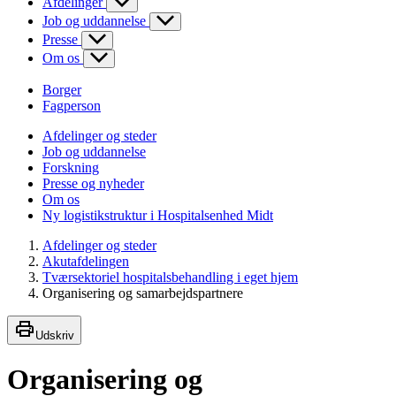
Afdelinger
Job og uddannelse
Presse
Om os
Borger
Fagperson
Afdelinger og steder
Job og uddannelse
Forskning
Presse og nyheder
Om os
Ny logistikstruktur i Hospitalsenhed Midt
Afdelinger og steder
Akutafdelingen
Tværsektoriel hospitalsbehandling i eget hjem
Organisering og samarbejdspartnere
Udskriv
Organisering og