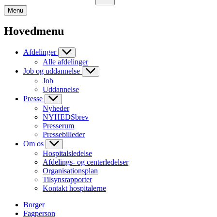
Menu
Hovedmenu
Afdelinger
Alle afdelinger
Job og uddannelse
Job
Uddannelse
Presse
Nyheder
NYHEDSbrev
Presserum
Pressebilleder
Om os
Hospitalsledelse
Afdelings- og centerledelser
Organisationsplan
Tilsynsrapporter
Kontakt hospitalerne
Borger
Fagperson