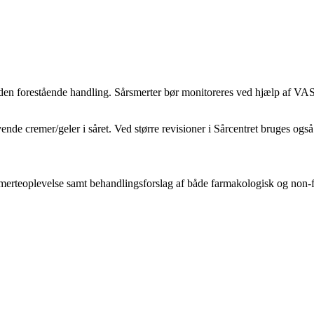
 på den forestående handling. Sårsmerter bør monitoreres ved hjælp af VA
de cremer/geler i såret. Ved større revisioner i Sårcentret bruges også
smerteoplevelse samt behandlingsforslag af både farmakologisk og non-