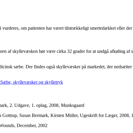
vurderes, om patienten har været tilstrækkeligt smertedækket eller der 
en af skyllevæsken bør være cirka 32 grader for at undgå afkøling af så
edicinsk sæbe. Der findes også skyllevæsker på markedet, der nedsætte
r: Sæbe, skyllevæsker og skylletryk
mark, 2. Udgave, 1. oplag, 2008, Munksgaard
n Gottrup, Susan Bermark, Kirsten Müller, Ugeskrift for Læger, 2008, 
 Wounds, December, 2002