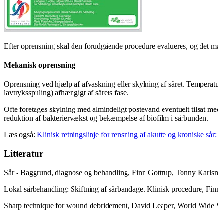
Efter oprensning skal den forudgående procedure evalueres, og det må 
Mekanisk oprensning
Oprensning ved hjælp af afvaskning eller skylning af såret. Temperatur
lavtryksspuling) afhængigt af sårets fase.
Ofte foretages skylning med almindeligt postevand eventuelt tilsat m
reduktion af bakteriervækst og bekæmpelse af biofilm i sårbunden.
Læs også:
Klinisk retningslinje for rensning af akutte og kroniske så
Litteratur
Sår - Baggrund, diagnose og behandling, Finn Gottrup, Tonny Karls
Lokal sårbehandling: Skiftning af sårbandage. Klinisk procedure, Fin
Sharp technique for wound debridement, David Leaper, World Wide