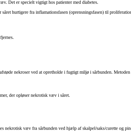
væv. Det er specielt vigtigt hos patienter med diabetes.
året hurtigere fra inflamationsfasen (oprensningsfasen) til proliferati
fjernes.
 afstøde nekroser ved at opretholde i fugtigt miljø i sårbunden. Metod
mer, der opløser nekrotisk væv i såret.
es nekrotisk væv fra sårbunden ved hjælp af skalpel/saks/curette og pin