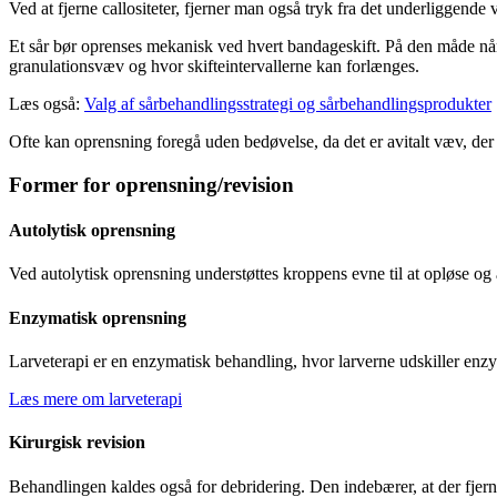
Ved at fjerne callositeter, fjerner man også tryk fra det underliggende 
Et sår bør oprenses mekanisk ved hvert bandageskift. På den måde når s
granulationsvæv og hvor skifteintervallerne kan forlænges.
Læs også:
Valg af sårbehandlingsstrategi og sårbehandlingsprodukter
Ofte kan oprensning foregå uden bedøvelse, da det er avitalt væv, der 
Former for oprensning/revision
Autolytisk oprensning
Ved autolytisk oprensning understøttes kroppens evne til at opløse og
Enzymatisk oprensning
Larveterapi er en enzymatisk behandling, hvor larverne udskiller enzy
Læs mere om larveterapi
Kirurgisk revision
Behandlingen kaldes også for debridering. Den indebærer, at der fjern