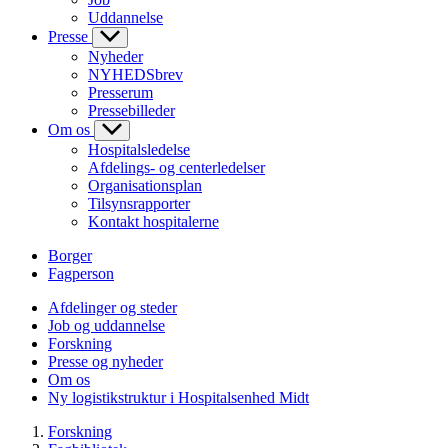
Uddannelse
Presse
Nyheder
NYHEDSbrev
Presserum
Pressebilleder
Om os
Hospitalsledelse
Afdelings- og centerledelser
Organisationsplan
Tilsynsrapporter
Kontakt hospitalerne
Borger
Fagperson
Afdelinger og steder
Job og uddannelse
Forskning
Presse og nyheder
Om os
Ny logistikstruktur i Hospitalsenhed Midt
Forskning