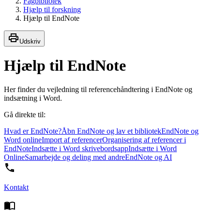
Fagbibliotek
Hjælp til forskning
Hjælp til EndNote
Udskriv
Hjælp til EndNote
Her finder du vejledning til referencehåndtering i EndNote og
indsætning i Word.
Gå direkte til:
Hvad er EndNote?
Åbn EndNote og lav et bibliotek
EndNote og
Word online
Import af referencer
Organisering af referencer i
EndNote
Indsætte i Word skrivebordsapp
Indsætte i Word
Online
Samarbejde og deling med andre
EndNote og AI
Kontakt