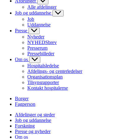
Afdelinger
Alle afdelinger
Job og uddannelse
Job
Uddannelse
Presse
Nyheder
NYHEDSbrev
Presserum
Pressebilleder
Om os
Hospitalsledelse
Afdelings- og centerledelser
Organisationsplan
Tilsynsrapporter
Kontakt hospitalerne
Borger
Fagperson
Afdelinger og steder
Job og uddannelse
Forskning
Presse og nyheder
Om os