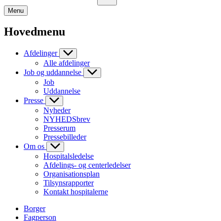
Menu
Hovedmenu
Afdelinger
Alle afdelinger
Job og uddannelse
Job
Uddannelse
Presse
Nyheder
NYHEDSbrev
Presserum
Pressebilleder
Om os
Hospitalsledelse
Afdelings- og centerledelser
Organisationsplan
Tilsynsrapporter
Kontakt hospitalerne
Borger
Fagperson